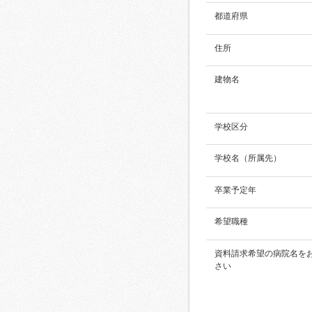
都道府県
住所
建物名
学校区分
学校名（所属先）
卒業予定年
希望職種
資料請求希望の病院名を
さい