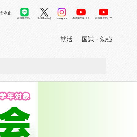
読停止
看護学生向け
X (旧Twitter)
看護学生向け１
看護学生向け２
Instagram
就活
国試・勉強