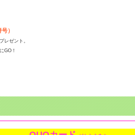
併号）
プレゼント。
にGO！
QUOカード