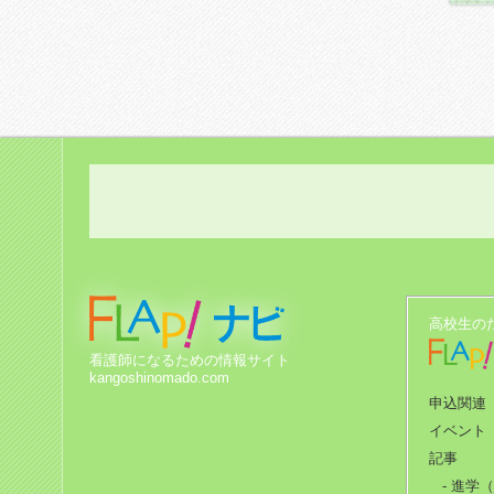
高校生の
看護師になるための情報サイト
kangoshinomado.com
申込関連
イベント
記事
- 進学