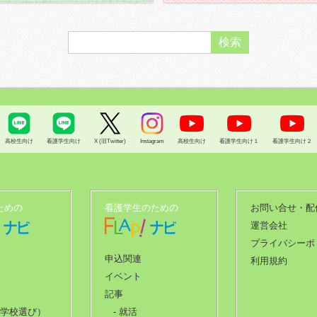
高校生向け
看護学生向け
X (旧Twitter)
Instagram
高校生向け
看護学生向け１
看護学生向け２
ための
看護学生のための
お問い合せ・配
運営会社
プライバシーポ
申込関連
利用規約
イベント
記事
（学校選び）
- 就活