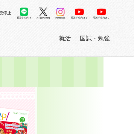
読停止
看護学生向け
X (旧Twitter)
看護学生向け１
看護学生向け２
Instagram
就活
国試・勉強