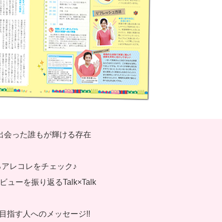
9年、出会った誰もが輝ける存在
るアレコレをチェック♪
ューを振り返るTalk×Talk
指す人へのメッセージ!!