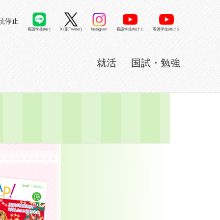
読停止
看護学生向け
X (旧Twitter)
看護学生向け１
看護学生向け２
Instagram
就活
国試・勉強