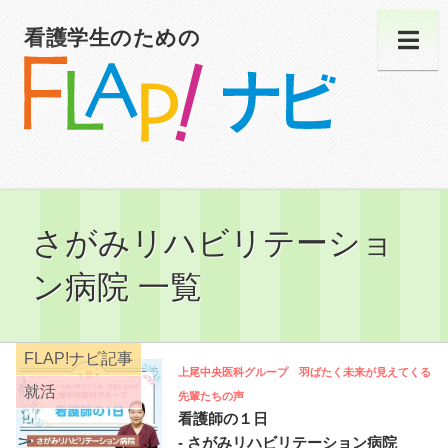
看護学生のための
さがみリハビリテーショ
ン病院 一覧
FLAP!ナビ記事
上尾中央医科グループ 羽ばたく未来が見えてくる
就活
先輩たちの声
看護師の１日
- さがみリハビリテーション病院