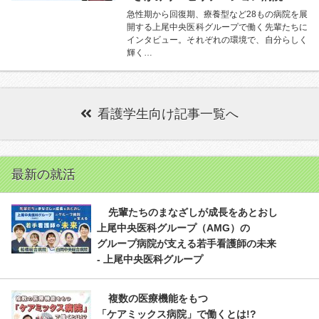
急性期から回復期、療養型など28もの病院を展
開する上尾中央医科グループで働く先輩たちに
インタビュー。それぞれの環境で、自分らしく
輝く…
看護学生向け記事一覧へ
最新の就活
先輩たちのまなざしが成長をあとおし
上尾中央医科グループ（AMG）の
グループ病院が支える若手看護師の未来
- 上尾中央医科グループ
複数の医療機能をもつ
「ケアミックス病院」で働くとは!?