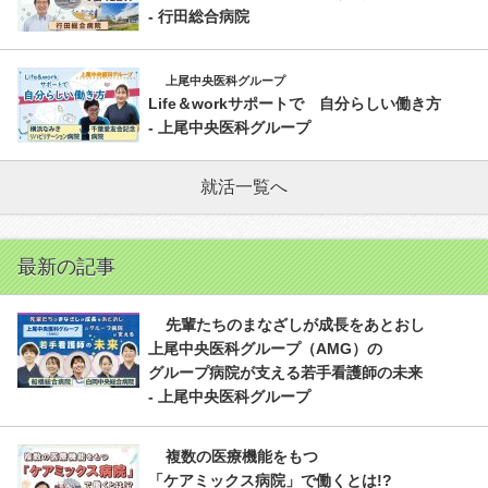
- 行田総合病院
上尾中央医科グループ
Life＆workサポートで 自分らしい働き方
- 上尾中央医科グループ
就活一覧へ
最新の記事
先輩たちのまなざしが成長をあとおし
上尾中央医科グループ（AMG）の
グループ病院が支える若手看護師の未来
- 上尾中央医科グループ
複数の医療機能をもつ
「ケアミックス病院」で働くとは!?