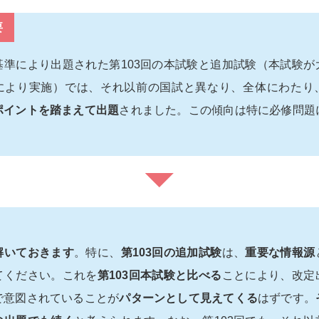
要
基準により出題された第103回の本試験と追加試験（本試験が
により実施）では、それ以前の国試と異なり、全体にわたり
ポイントを踏まえて出題
されました。この傾向は特に必修問題
】
解いておきます
。特に、
第103回の追加試験
は、
重要な情報源
てください。これを
第103回本試験と比べる
ことにより、改定
で意図されていることが
パターンとして見えてくる
はずです。