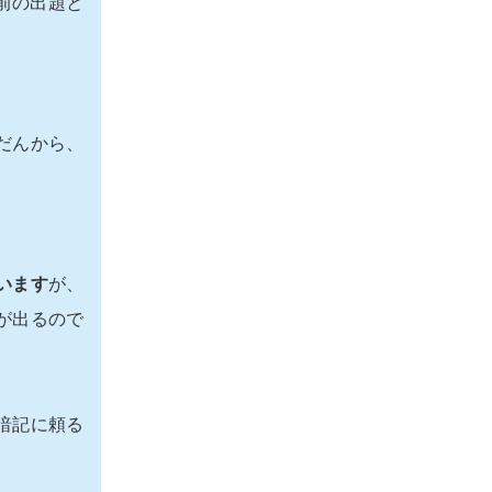
前の出題と
だんから、
います
が、
が出るので
暗記に頼る