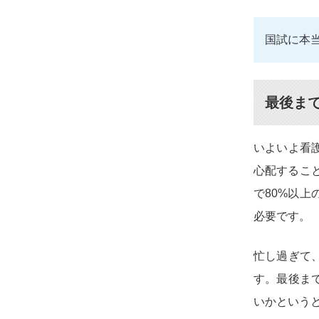
国試に本
最後ま
いよいよ看
心配するこ
で80%以
必要です。
忙し過ぎて
す。最後ま
いかという