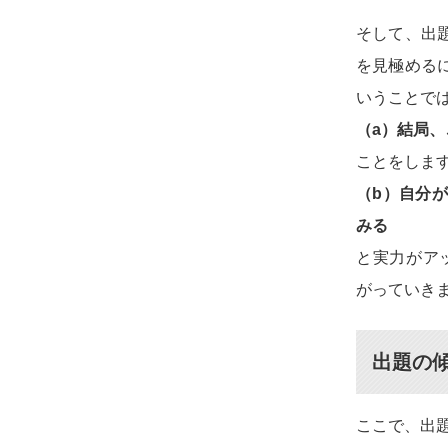
そして、出
を見極める
いうことで
（a）結局
ことをしま
（b）自分
みる
と実力がア
がっていき
出題の
ここで、出