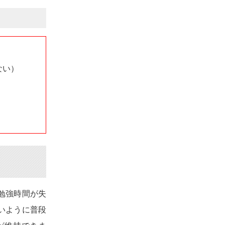
ない）
勉強時間が失
いように普段