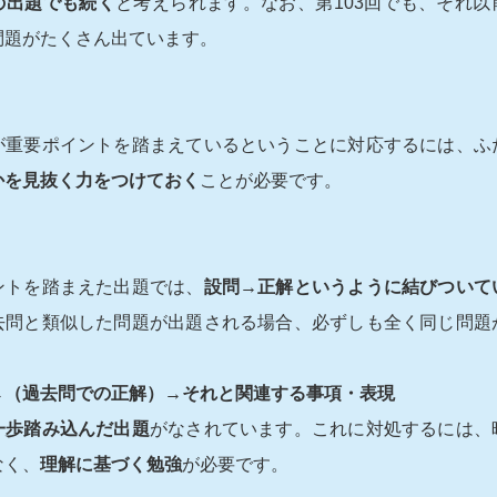
の出題でも続く
と考えられます。なお、第103回でも、それ以
問題がたくさん出ています。
】
が重要ポイントを踏まえているということに対応するには、ふ
かを見抜く力をつけておく
ことが必要です。
】
ントを踏まえた出題では、
設問→正解というように結びついて
去問と類似した問題が出題される場合、必ずしも全く同じ問題
→（過去問での正解）→それと関連する事項・表現
一歩踏み込んだ出題
がなされています。これに対処するには、
なく、
理解に基づく勉強
が必要です。