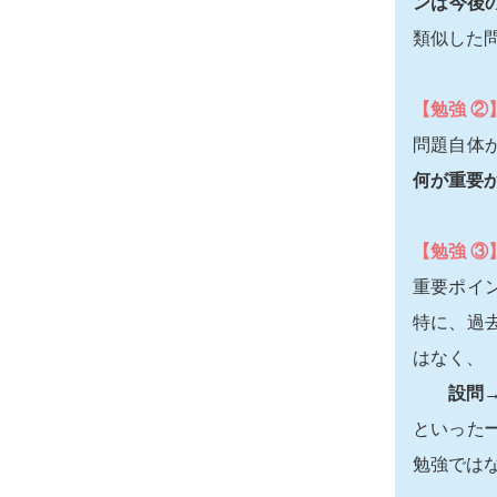
ンは今後
類似した
【勉強 ②
問題自体
何が重要
【勉強 ③
重要ポイ
特に、過
はなく、
設問
といった
勉強では