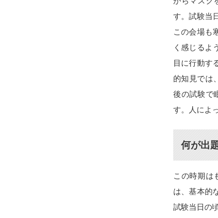
からマスク
す。試験当
この会場も
く感じるよ
目に行動す
的知見では
後の試験で
す。人によ
何が出
この時期は
は、基本的
試験当日の