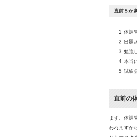
直前５か
体調
出題
勉強
本当
試験
直前の
まず、体調
われますか