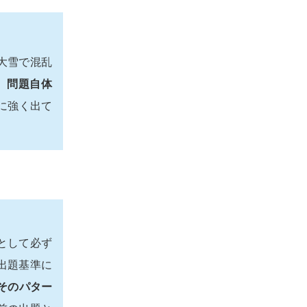
大雪で混乱
、
問題自体
に強く出て
として必ず
出題基準に
そのパター