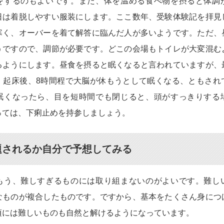
をするのもよいです。また、体を温める食べ物を摂ると体調
日は着脱しやすい服装にします。ここ数年、受験体験記を拝見
寒く、オーバーを着て解答に臨んだ人が多いようです。ただ、
うですので、調節が必要です。どこの会場もトイレが大変混む
るようにします。昼食を摂ると眠くなると言われていますが、
、起床後、8時間程で大脳が休もうとして眠くなる、ともされ
眠くなったら、目を短時間でも閉じると、頭がすっきりする
っては、下痢止めを持参しましょう。
題されるか自分で予想してみる
もう、難しすぎるものには取り組まないのがよいです。難し
なものが複合したものです。ですから、基本をたくさん身につ
頃には難しいものも自然と解けるようになっています。