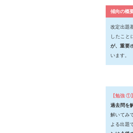
傾向の概
改定出題
したこと
が、重要
います。
【勉強 ①
過去問を
解いてみ
よる出題