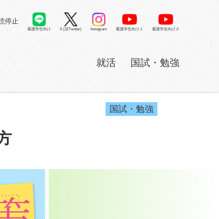
読停止
看護学生向け
X (旧Twitter)
看護学生向け１
看護学生向け２
Instagram
就活
国試・勉強
国試・勉強
方