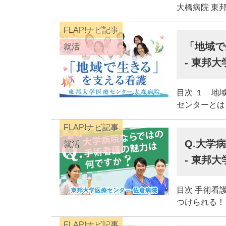
大橋病院 東
FLAP!ナビ記事
「地域で
就活
- 東邦
目次 １ 地
センターとは
FLAP!ナビ記事
Q.大学
就活
- 東邦
目次 手術看
つけられる！
FLAP!ナビ記事