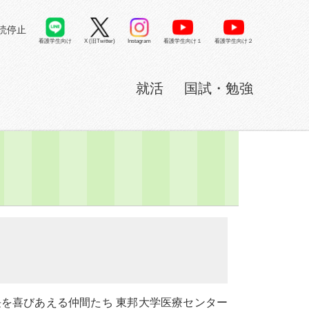
読停止
看護学生向け
X (旧Twitter)
看護学生向け１
看護学生向け２
Instagram
就活
国試・勉強
長を喜びあえる仲間たち 東邦大学医療センター