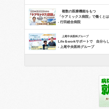
複数の医療機能をもつ
「ケアミックス病院」で働くとは
- 行田総合病院
上尾中央医科グループ
Life＆workサポートで 自分
- 上尾中央医科グループ