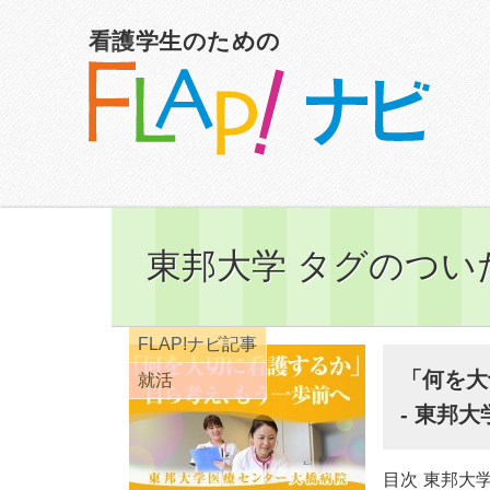
看護学生のための
東邦大学 タグのつい
FLAP!ナビ記事
「何を大
就活
- 東邦
目次 東邦大