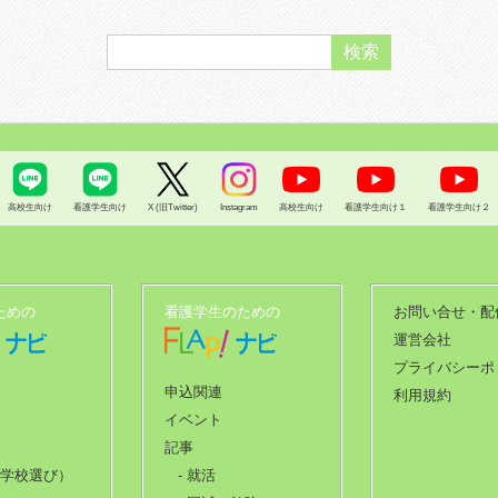
高校生向け
看護学生向け
X (旧Twitter)
Instagram
高校生向け
看護学生向け１
看護学生向け２
ための
看護学生のための
お問い合せ・配
運営会社
プライバシーポ
申込関連
利用規約
イベント
記事
（学校選び）
- 就活