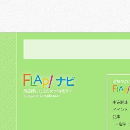
高校生の
看護師になるための情報サイト
kangoshinomado.com
申込関連
イベント
記事
- 進学