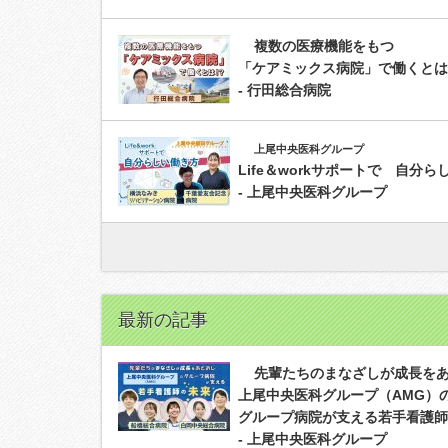
複数の医療機能をもつ
「ケアミックス病院」で働くとは
- 行田総合病院
上尾中央医科グループ
Life＆workサポートで 自分
- 上尾中央医科グループ
最新の記事
先輩たちのまなざしが成長を
上尾中央医科グループ（AMG）
グループ病院が支える若手看護師
- 上尾中央医科グループ