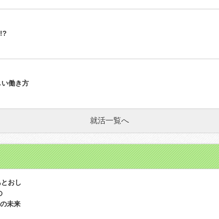
!?
らしい働き方
就活一覧へ
あとおし
の
の未来