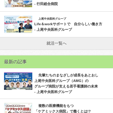
- 行田総合病院
上尾中央医科グループ
Life＆workサポートで 自分らしい働き方
- 上尾中央医科グループ
就活一覧へ
最新の記事
先輩たちのまなざしが成長をあとおし
上尾中央医科グループ（AMG）の
グループ病院が支える若手看護師の未来
- 上尾中央医科グループ
複数の医療機能をもつ
「ケアミックス病院」で働くとは!?