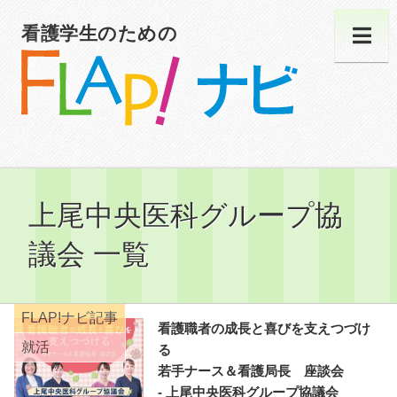
看護学生のための
上尾中央医科グループ協
議会 一覧
FLAP!ナビ記事
看護職者の成長と喜びを支えつづけ
就活
る
若手ナース＆看護局長 座談会
- 上尾中央医科グループ協議会