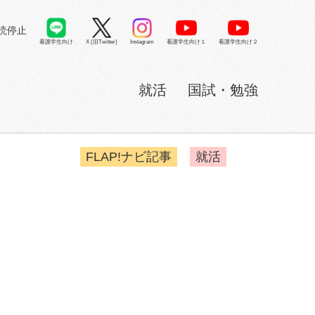
読停止
看護学生向け
X (旧Twitter)
看護学生向け１
看護学生向け２
Instagram
就活
国試・勉強
FLAP!ナビ記事
就活