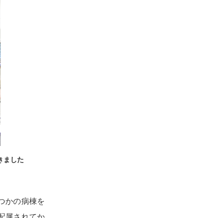
きました
つかの病棟を
配属されてか