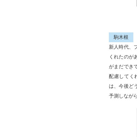
駒木根
新人時代、
くれたのが
がまだでき
配慮してく
は、今後ど
予測しなが