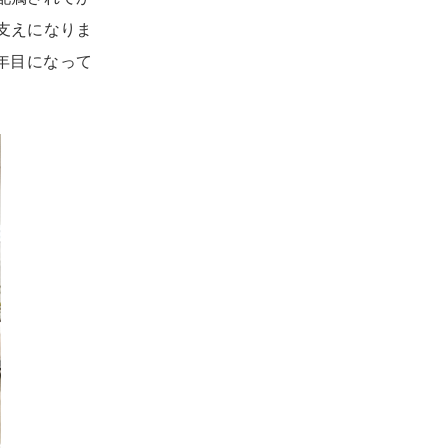
支えになりま
年目になって
。