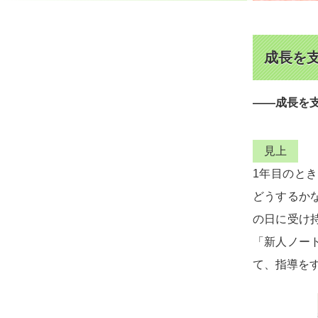
成長を
――成長を
見上
1年目のと
どうするか
の日に受け
「新人ノー
て、指導を